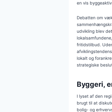
en vis byggeaktiv
Debatten om væks
sammenhængskraf
udvikling blev det
lokalsamfundene, 
fritidstilbud. Ud
afviklingstendens
lokalt og forankr
strategiske besl
Byggeri, e
I lyset af den re
brugt til at dis
bolig- og erhver