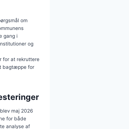
spørgsmål om
 kommunens
e gang i
nstitutioner og
 for at rekruttere
et bagtæppe for
esteringer
2 blev maj 2026
ne for både
te analyse af