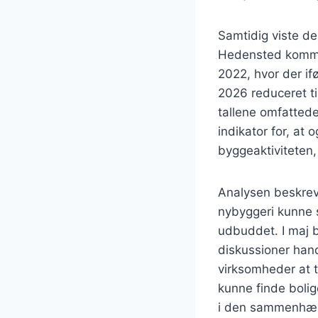
Samtidig viste d
Hedensted kommun
2022, hvor der if
2026 reduceret ti
tallene omfattede
indikator for, a
byggeaktiviteten,
Analysen beskrev,
nybyggeri kunne s
udbuddet. I maj b
diskussioner han
virksomheder at ti
kunne finde bolig
i den sammenhæng