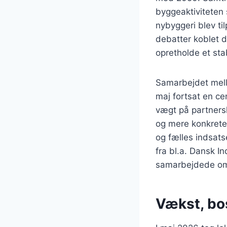
byggeaktiviteten 
nybyggeri blev ti
debatter koblet d
opretholde et sta
Samarbejdet mell
maj fortsat en ce
vægt på partners
og mere konkrete
og fælles indsats
fra bl.a. Dansk 
samarbejdede om 
Vækst, bo