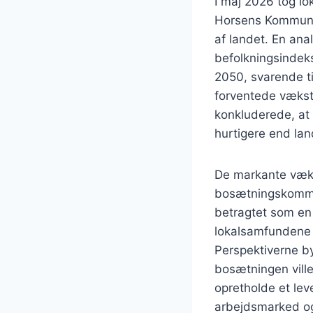
I maj 2026 tog lo
Horsens Kommune 
af landet. En an
befolkningsindekse
2050, svarende ti
forventede vækst
konkluderede, at
hurtigere end la
De markante vækst
bosætningskommun
betragtet som en 
lokalsamfundene o
Perspektiverne b
bosætningen ville
opretholde et lev
arbejdsmarked og