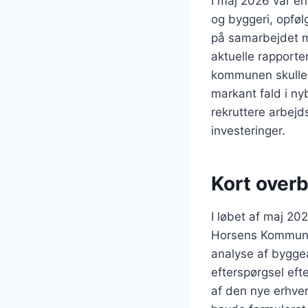
I maj 2026 var e
og byggeri, opføl
på samarbejdet m
aktuelle rapport
kommunen skulle 
markant fald i ny
rekruttere arbejd
investeringer.
Kort overb
I løbet af maj 202
Horsens Kommune.
analyse af byggea
efterspørgsel eft
af den nye erhve