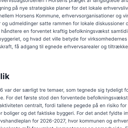
rhvervsdagsordenen i Horsens præget af langsigtede an
gning på nye strategiske planer for det lokale erhvervsliv
ellem Horsens Kommune, erhvervsorganisationer og vi
er og udmeldinger satte rammen for lokale diskussioner
håndtere en forventet kraftig befolkningsvækst samtid
byggeriet, og hvad det ville betyde for virksomhedernes
skraft, få adgang til egnede erhvervsarealer og tiltrækk
lik
6 var der særligt tre temaer, som tegnede sig tydeligt fo
 For det første stod den forventede befolkningsvækst
ktiviteten centralt, fordi tallene pegede på en risiko f
er boliger og det faktiske byggeri. For det andet fyldte
rvshandleplan for 2026-2027, hvor kommunen og erhver