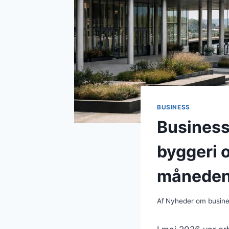
BUSINESS
Business
byggeri 
månede
Af
Nyheder om busin