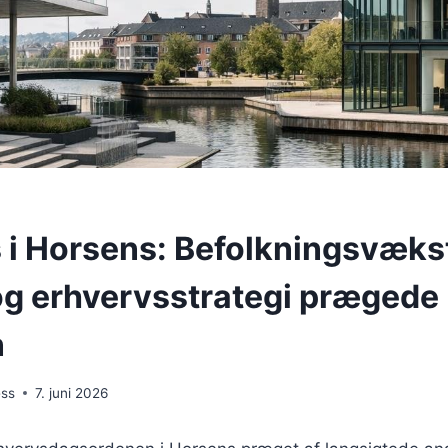
 i Horsens: Befolkningsvæks
og erhvervsstrategi prægede
n
ess
7. juni 2026