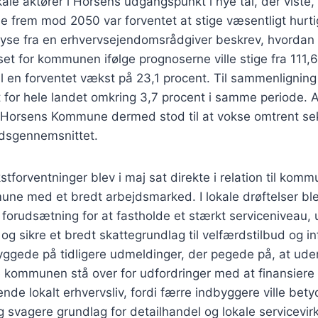
kale aktører i Horsens udgangspunkt i nye tal, der viste,
frem mod 2050 var forventet at stige væsentligt hurtig
alyse fra en erhvervsejendomsrådgiver beskrev, hvordan
t for kommunen ifølge prognoserne ville stige fra 111,6 i
l en forventet vækst på 23,1 procent. Til sammenligning
 for hele landet omkring 3,7 procent i samme periode. 
 Horsens Kommune dermed stod til at vokse omtrent s
ndsgennemsnittet.
forventninger blev i maj sat direkte i relation til kom
e med et bredt arbejdsmarked. I lokale drøftelser blev
forudsætning for at fastholde et stærkt serviceniveau, 
g sikre et bredt skattegrundlag til velfærdstilbud og inf
yggede på tidligere udmeldinger, der pegede på, at ude
 kommunen stå over for udfordringer med at finansiere 
ende lokalt erhvervsliv, fordi færre indbyggere ville bet
 svagere grundlag for detailhandel og lokale servicevi