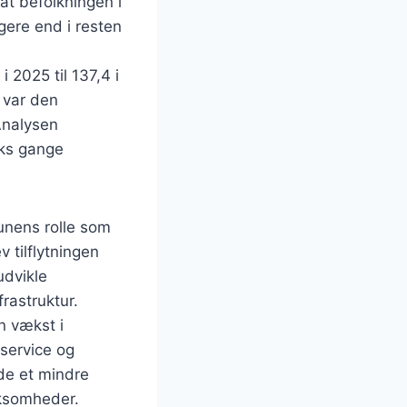
 at befolkningen i
ere end i resten
 2025 til 137,4 i
 var den
Analysen
eks gange
munens rolle som
 tilflytningen
udvikle
rastruktur.
n vækst i
service og
yde et mindre
rksomheder.