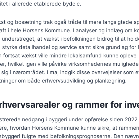
itet i allerede etablerede bydele.
t og bosætning trak også tråde til mere langsigtede 
t i hele Horsens Kommune. I analyser og indlæg om
 understreget, at vækst i befolkningen bidrog til at hold
styrke detailhandel og service samt sikre grundlag for i
en fortsat vækst ville mindre lokalsamfund kunne opleve
er, hvilket igen ville påvirke virksomhedernes muligheder
e sig i nærområdet. I maj indgik disse overvejelser som 
utninger om både erhvervsudvikling og planlægning.
rhvervsarealer og rammer for inv
gistrerede nedgang i byggeri under opførelse siden 202
kutere, hvordan Horsens Kommune kunne sikre, at rammer
vsbyggeri fulgte med befolkningsprognoserne. Den nævn