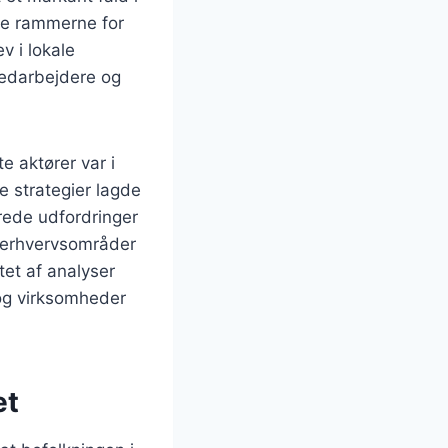
kke rammerne for
v i lokale
medarbejdere og
 aktører var i
e strategier lagde
rede udfordringer
 erhvervsområder
tet af analyser
og virksomheder
et