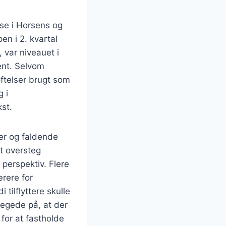
se i Horsens og
n i 2. kvartal
 var niveauet i
cent. Selvom
ftelser brugt som
 i
kst.
ger og faldende
gt oversteg
perspektiv. Flere
rere for
tilflyttere skulle
pegede på, at der
for at fastholde