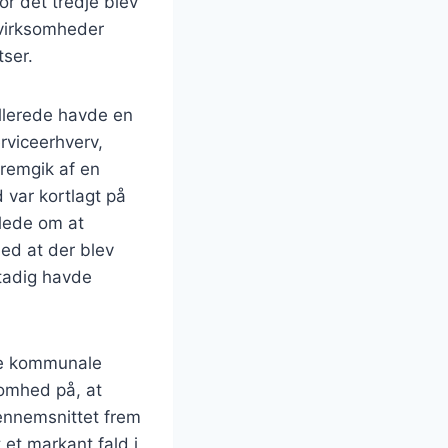
r det tredje blev
 virksomheder
ser.
llerede havde en
rviceerhverv,
remgik af en
 var kortlagt på
dlede om at
ed at der blev
stadig havde
de kommunale
somhed på, at
ennemsnittet frem
 et markant fald i