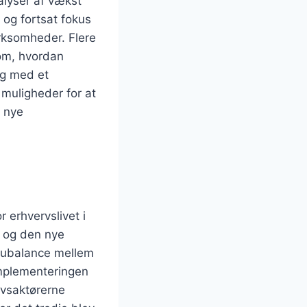
alyser af vækst
 og fortsat fokus
rksomheder. Flere
 om, hvordan
ig med et
 muligheder for at
e nye
r erhvervslivet i
 og den nye
or ubalance mellem
 implementeringen
vsaktørerne