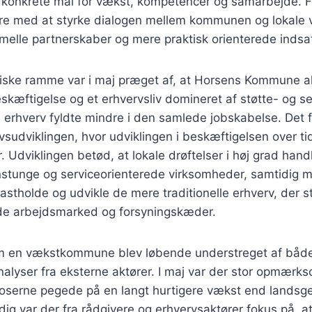
 konkrete mål for vækst, kompetencer og samarbejde. Fo
ere med at styrke dialogen mellem kommunen og lokale
elle partnerskaber og mere praktisk orienterede indsat
tiske ramme var i maj præget af, at Horsens Kommune a
eskæftigelse og et erhvervsliv domineret af støtte- og se
erhverv fyldte mindre i den samlede jobskabelse. Det f
vsudviklingen, hvor udviklingen i beskæftigelsen over tid
. Udviklingen betød, at lokale drøftelser i høj grad han
nstunge og serviceorienterede virksomheder, samtidig m
astholde og udvikle de mere traditionelle erhverv, der 
de arbejdsmarked og forsyningskæder.
som en vækstkommune blev løbende understreget af bå
alyser fra eksterne aktører. I maj var der stor opmærk
oserne pegede på en langt hurtigere vækst end landsg
g var der fra rådgivere og erhvervsaktører fokus på, at