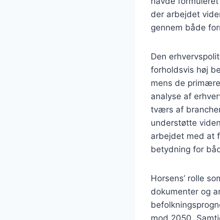
havde formuleret
der arbejdet vid
gennem både form
Den erhvervspoli
forholdsvis høj b
mens de primære 
analyse af erhver
tværs af brancher
understøtte vide
arbejdet med at f
betydning for bå
Horsens’ rolle 
dokumenter og an
befolkningsprogn
mod 2050. Samtidi