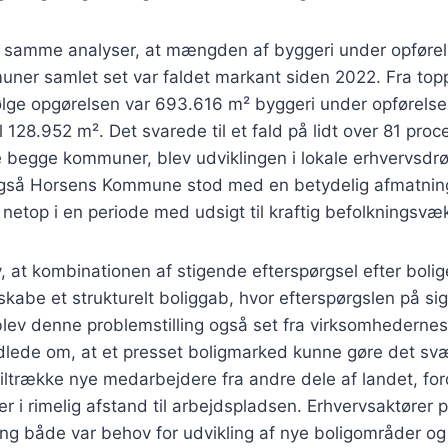
e samme analyser, at mængden af byggeri under opførel
er samlet set var faldet markant siden 2022. Fra toppe
ølge opgørelsen var 693.616 m² byggeri under opførelse,
l 128.952 m². Det svarede til et fald på lidt over 81 pro
 begge kommuner, blev udviklingen i lokale erhvervsdrø
t også Horsens Kommune stod med en betydelig afmatning
 netop i en periode med udsigt til kraftig befolkningsvæ
 at kombinationen af stigende efterspørgsel efter boli
kabe et strukturelt boliggab, hvor efterspørgslen på si
lev denne problemstilling også set fra virksomhedernes 
dlede om, at et presset boligmarked kunne gøre det svæ
ltrække nye medarbejdere fra andre dele af landet, fordi 
er i rimelig afstand til arbejdspladsen. Erhvervsaktører 
 både var behov for udvikling af nye boligområder og 